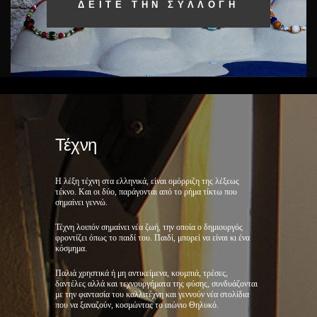
ΔΕΊΤΕ ΤΗΝ ΣΥΛΛΟΓΉ
Τέχνη
Η λέξη τέχνη στα ελληνικά, είναι ομόρριζη της λέξεως
τέκνο. Και οι δύο, παράγονται από το ρήμα τίκτω που
σημαίνει γεννώ.
Τέχνη λοιπόν σημαίνει νέα ζωή, την οποία ο δημιουργός
φροντίζει όπως το παιδί του. Παιδί, μπορεί να είναι κι ένα
κόσμημα.
Παλιά χρηστικά ή μη αντικείμενα, κουμπιά, τρέσες,
δαντέλες αλλά και τεχνουργήματα της φύσης, συνδυάζονται
με την φαντασία του καλλιτέχνη και γεννούν νέα στολίδια
που να ξαναζούν, κοσμώντας το αιώνιο Θηλυκό.