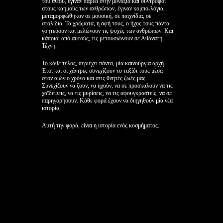
του Θεού, έγιναν παρέα στην μοναξιά και σύντροφοι
στους καημούς των ανθρώπων, έγιναν κομπο-λόγια,
μεταμορφώθηκαν σε μουσική, σε παιχνίδια, σε
στολίδια. Τα χρώματα, η αφή τους, ο ήχος τους πάντα
γοητεύουν και μελώνουν τις ψυχές των ανθρώπων. Και
κάποιοι από αυτούς, τις μετουσιώνουν σε Αθάνατη
Τέχνη.
Το κάθε τέλος, περιέχει πάντα, μία καινούργια αρχή.
Έτσι και οι χάντρες συνεχίζουν το ταξίδι τους μέσα
στον αιώνιο χρόνο και στις θνητές ζωές μας.
Συνεχίζουν να ζουν, να ηχούν, να σε προσκαλούν να τις
χαϊδέψεις, να τις μυρίσεις, να τις αφουγκραστείς, να σε
παρηγορήσουν. Κάθε φορά έχουν να διηγηθούν μία νέα
ιστορία.
Αυτή την φορά, είναι η ιστορία ενός κοσμήματος.