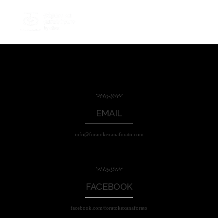
EMAIL
info@foratokexanaforato.com
FACEBOOK
facebook.com/foratokexanaforato