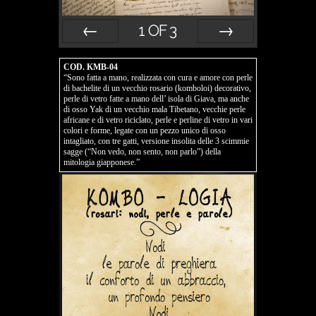
1
OF
3
Prev
Next
COD. KMB-04
“Sono fatta a mano, realizzata con cura e amore con perle
di bachelite di un vecchio rosario (komboloi) decorativo,
perle di vetro fatte a mano dell’ isola di Giava, ma anche
di osso Yak di un vecchio mala Tibetano, vecchie perle
africane e di vetro riciclato, perle e perline di vetro in vari
colori e forme, legate con un pezzo unico di osso
intagliato, con tre gatti, versione insolita delle 3 scimmie
sagge (“Non vedo, non sento, non parlo”) della
mitologia giapponese.”